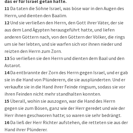
das er für Israel getan hatte.
11
Da taten die Söhne Israel, was böse war in den Augen des
Herrn, und dienten den Baalim.
12
Und sie verließen den Herrn, den Gott ihrer Väter, der sie
aus dem Land Ägypten herausgeführt hatte, und liefen
anderen Göttern nach, von den Göttern der Völker, die rings
um sie her lebten, und sie warfen sich vor ihnen nieder und
reizten den Herrn zum Zorn.
13
So verließen sie den Herrn und dienten dem Baal und den
Astarot.
14
Da entbrannte der Zorn des Herrn gegen Israel, und er gab
sie in die Hand von Plünderern, die sie ausplünderten. Und er
verkaufte sie in die Hand ihrer Feinde ringsum, sodass sie vor
ihren Feinden nicht mehr standhalten konnten.
15
Überall, wohin sie auszogen, war die Hand des Herrn
gegen sie zum Bösen, ganz wie der Herr geredet und wie der
Herr ihnen geschworen hatte; so waren sie sehr bedrängt.
16
Da ließ der Herr Richter aufstehen, die retteten sie aus der
Hand ihrer Plünderer.