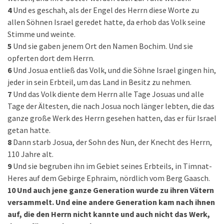
4
Und es geschah, als der Engel des Herrn diese Worte zu
allen Söhnen Israel geredet hatte, da erhob das Volk seine
Stimme und weinte.
5
Und sie gaben jenem Ort den Namen Bochim. Und sie
opferten dort dem Herrn.
6
Und Josua entließ das Volk, und die Söhne Israel gingen hin,
jeder in sein Erbteil, um das Land in Besitz zu nehmen.
7
Und das Volk diente dem Herrn alle Tage Josuas und alle
Tage der Ältesten, die nach Josua noch länger lebten, die das
ganze große Werk des Herrn gesehen hatten, das er für Israel
getan hatte.
8
Dann starb Josua, der Sohn des Nun, der Knecht des Herrn,
110 Jahre alt.
9
Und sie begruben ihn im Gebiet seines Erbteils, in Timnat-
Heres auf dem Gebirge Ephraim, nördlich vom Berg Gaasch.
10
Und auch jene ganze Generation wurde zu ihren Vätern
versammelt. Und eine andere Generation kam nach ihnen
auf, die den Herrn nicht kannte und auch nicht das Werk,