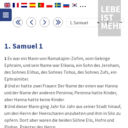
LEBEN
IST
MEHR
1. Samuel 1
1
Es war ein Mann von Ramatajim-Zofim, vom Gebirge
Ephraim, und sein Name war Elkana, ein Sohn des Jeroham,
des Sohnes Elihus, des Sohnes Tohus, des Sohnes Zufs, ein
Ephra­imiter.
2
Und er hatte zwei Frauen: Der Name der einen war Hanna
und der Name der anderen Peninna; Peninna hatte Kinder,
aber Hanna hatte keine Kinder.
3
Und dieser Mann ging Jahr für Jahr aus seiner Stadt hinauf,
um den Herrn der Heerscharen anzubeten und ihm in Silo zu
opfern. Dort aber waren die beiden Söhne Elis, Hofni und
Pinhas, Priester des Herrn.