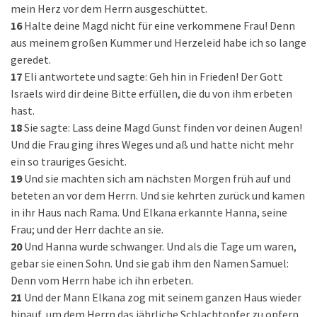
mein Herz vor dem Herrn ausgeschüttet.
16
Halte deine Magd nicht für eine verkommene Frau! Denn
aus meinem großen Kummer und Herzeleid habe ich so lange
geredet.
17
Eli antwortete und sagte: Geh hin in Frieden! Der Gott
Israels wird dir deine Bitte erfüllen, die du von ihm erbeten
hast.
18
Sie sagte: Lass deine Magd Gunst finden vor deinen Augen!
Und die Frau ging ihres Weges und aß und hatte nicht mehr
ein so trauriges Gesicht.
19
Und sie machten sich am nächsten Morgen früh auf und
beteten an vor dem Herrn. Und sie kehrten zurück und kamen
in ihr Haus nach Rama. Und Elkana erkannte Hanna, seine
Frau; und der Herr dachte an sie.
20
Und Hanna wurde schwanger. Und als die Tage um waren,
gebar sie einen Sohn. Und sie gab ihm den Namen Samuel:
Denn vom Herrn habe ich ihn erbeten.
21
Und der Mann Elkana zog mit seinem ganzen Haus wieder
hinauf, um dem Herrn das jährliche Schlachtopfer zu opfern