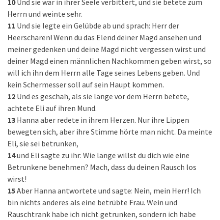
10
Und sie war in ihrer Seele verbittert, und sie betete zum
Herrn und weinte sehr.
11
Und sie legte ein Gelübde ab und sprach: Herr der
Heerscharen! Wenn du das Elend deiner Magd ansehen und
meiner gedenken und deine Magd nicht vergessen wirst und
deiner Magd einen männlichen Nachkommen geben wirst, so
will ich ihn dem Herrn alle Tage seines Lebens geben. Und
kein Schermesser soll auf sein Haupt kommen.
12
Und es geschah, als sie lange vor dem Herrn betete,
achtete Eli auf ihren Mund.
13
Hanna aber redete in ihrem Herzen. Nur ihre Lippen
bewegten sich, aber ihre Stimme hörte man nicht. Da meinte
Eli, sie sei betrunken,
14
und Eli sagte zu ihr: Wie lange willst du dich wie eine
Betrunkene benehmen? Mach, dass du deinen Rausch los
wirst!
15
Aber Hanna antwortete und sagte: Nein, mein Herr! Ich
bin nichts anderes als eine betrübte Frau. Wein und
Rauschtrank habe ich nicht getrunken, sondern ich habe