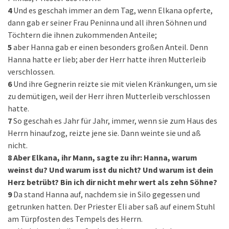
4
Und es geschah immer an dem Tag, wenn Elkana opferte,
dann gab er seiner Frau Peninna und all ihren Söhnen und
Töchtern die ihnen zukommenden Anteile;
5
aber Hanna gab er einen besonders großen Anteil. Denn
Hanna hatte er lieb; aber der Herr hatte ihren Mutterleib
verschlossen.
6
Und ihre Gegnerin reizte sie mit vielen Kränkungen, um sie
zu demütigen, weil der Herr ihren Mutterleib verschlossen
hatte.
7
So geschah es Jahr für Jahr, immer, wenn sie zum Haus des
Herrn hinaufzog, reizte jene sie. Dann weinte sie und aß
nicht.
8
Aber Elkana, ihr Mann, sagte zu ihr: Hanna, warum
weinst du? Und warum isst du nicht? Und warum ist dein
Herz betrübt? Bin ich dir nicht mehr wert als zehn Söhne?
9
Da stand Hanna auf, nachdem sie in Silo gegessen und
getrunken hatten. Der Priester Eli aber saß auf einem Stuhl
am Türpfosten des Tempels des Herrn.