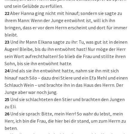
und sein Gelübde zu erfüllen.
22
Aber Hanna ging nicht mit hinauf; sondern sie sagte zu
ihrem Mann: Wenn der Junge entwöhnt ist, will ich ihn
bringen, dass er vor dem Herrn erscheint und dort für immer
bleibt.
23
Und ihr Mann Elkana sagte zu ihr: Tu, was gut ist in deinen
Augen! Bleibe, bis du ihn entwöhnt hast! Nur möge der Herr
sein Wort aufrechthalten! So blieb die Frau und stillte ihren
Sohn, bis sie ihn entwöhnt hatte.
24
Und als sie ihn entwöhnt hatte, nahm sie ihn mit sich
hinauf nach Silo – dazu drei Stiere und ein Efa Mehl und einen
Schlauch Wein – und brachte ihn in das Haus des Herrn. Der
Junge aber war noch jung.
25
Und sie schlachteten den Stier und brachten den Jungen
zu Eli.
26
Und sie sprach: Bitte, mein Herr! So wahr du lebst, mein
Herr, ich bin die Frau, die hier bei dir stand, um zum Herrn zu
beten.