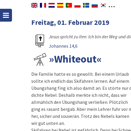
Freitag, 01. Februar 2019
Jesus spricht zu ihm: Ich bin der Weg und
Johannes 14,6
»Whiteout«
Die Familie hatte es so gewollt. Bei einem Urlaub
sollte ich endlich das Skifahren lernen. Auf einem
Übungshang fing ich also damit an. Es störte nur 
dichte Nebel. Deshalb merkte ich nicht, dass wir
allmählich den Übungshang verließen. Plötzlich
ging es rasant bergab. Aber mein Lehrer fuhr vor 
her, sicher und souverän. Trotz des Nebels kamen
wir gut unten an.
Skifahren bei Nebel ist gefährlich. Denn bei Schne