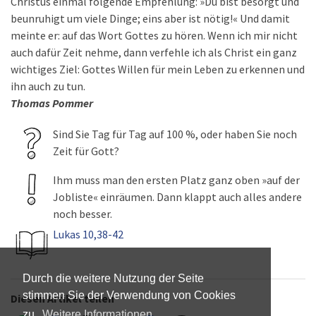
Christus einmal folgende Empfehlung: »Du bist besorgt und
beunruhigt um viele Dinge; eins aber ist nötig!« Und damit
meinte er: auf das Wort Gottes zu hören. Wenn ich mir nicht
auch dafür Zeit nehme, dann verfehle ich als Christ ein ganz
wichtiges Ziel: Gottes Willen für mein Leben zu erkennen und
ihn auch zu tun.
Thomas Pommer
Sind Sie Tag für Tag auf 100 %, oder haben Sie noch
Zeit für Gott?
Ihm muss man den ersten Platz ganz oben »auf der
Jobliste« einräumen. Dann klappt auch alles andere
noch besser.
Lukas 10,38-42
Durch die weitere Nutzung der Seite
stimmen Sie der Verwendung von Cookies
Diesen Artikel teilen
zu.
Weitere Informationen