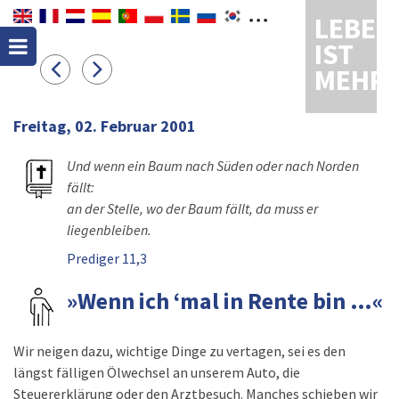
LEBEN
IST
MEHR
Freitag, 02. Februar 2001
Und wenn ein Baum nach Süden oder nach Norden
fällt:
an der Stelle, wo der Baum fällt, da muss er
liegenbleiben.
Prediger 11,3
»Wenn ich ‘mal in Rente bin …«
Wir neigen dazu, wichtige Dinge zu vertagen, sei es den
längst fälligen Ölwechsel an unserem Auto, die
Steuererklärung oder den Arztbesuch. Manches schieben wir