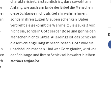
charakterisiert. Erstaunlich ist, dass sowohl am
er
Anfang wie auch am Ende der Bibel die Menschen
ner
diese Schlange nicht als Gefahr wahrnehmen,
rn
sondern ihren Lügen Glauben schenken. Dabei
verdreht sie gekonnt die Wahrheit: Sie gaukelt vor,
-
nicht sie, sondern Gott sei der Böse und gönne den
D
Menschen nichts Gutes. Allerdings ist das Schicksal
dieser Schlange längst beschlossen: Gott wird sie
on
or
ten
der Schlange und ihrem Schicksal bewahrt bleiben.
ch
Markus Majonica
r