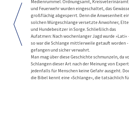
Medienrummel. Ordnungsamt, Kreisveterinäramt
und Feuerwehr wurden eingeschaltet, das Gewäss
großflächig abgesperrt. Denn die Anwesenheit ei
solchen Würgeschlange versetzte Anwohner, Elte
und Hundebesitzer in Sorge. Schließlich das
Aufatmen: Nach wochenlanger Jagd wurde »Lati« 
so war die Schlange mittlerweile getauft worden -
gefangen und sicher verwahrt.
Man mag über diese Geschichte schmunzeln, da v
unschädlich machen. Und wer Gott glaubt, wird v
Schlangen dieser Art nach der Meinung von Exper
jedenfalls für Menschen keine Gefahr ausgeht. Do
die Bibel kennt eine »Schlange«, die tatsächlich fü