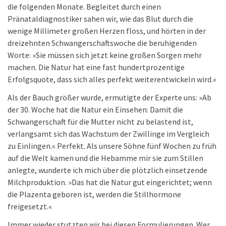
die folgenden Monate. Begleitet durch einen
Pränataldiagnostiker sahen wir, wie das Blut durch die
wenige Millimeter großen Herzen floss, und hörten in der
dreizehnten Schwangerschaftswoche die beruhigenden
Worte: »Sie müssen sich jetzt keine großen Sorgen mehr
machen. Die Natur hat eine fast hundertprozentige
Erfolgsquote, dass sich alles perfekt weiterentwickeln wird.«
Als der Bauch größer wurde, ermutigte der Experte uns: »Ab
der 30. Woche hat die Natur ein Einsehen: Damit die
Schwangerschaft für die Mutter nicht zu belastend ist,
verlangsamt sich das Wachstum der Zwillinge im Vergleich
zu Einlingen.« Perfekt. Als unsere Söhne fünf Wochen zu früh
auf die Welt kamen und die Hebamme mir sie zum Stillen
anlegte, wunderte ich mich über die plötzlich einsetzende
Milchproduktion. »Das hat die Natur gut eingerichtet; wenn
die Plazenta geboren ist, werden die Stillhormone
freigesetzt.«
Immer wieder stutzten wir bei diesen Formulierungen. Wer