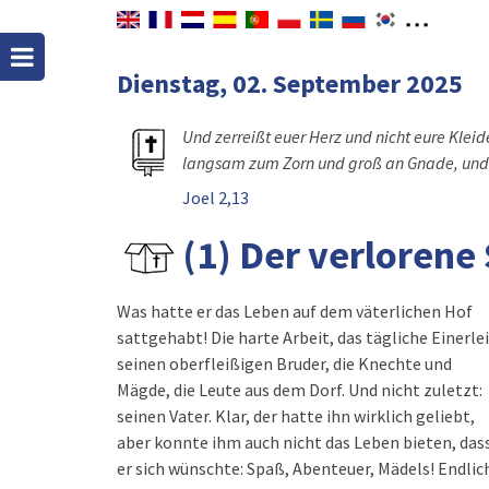
Dienstag, 02. September 2025
Und zerreißt euer Herz und nicht eure Kle
langsam zum Zorn und groß an Gnade, und l
Joel 2,13
(1) Der verlorene
Was hatte er das Leben auf dem väterlichen Hof
Hatten nicht alle Angestellten mehr als genug zu
sattgehabt! Die harte Arbeit, das tägliche Einerlei
essen? Auch wenn er sich seine Position als Soh
seinen oberfleißigen Bruder, die Knechte und
verscherzt hatte - würde der Vater ihn als
Mägde, die Leute aus dem Dorf. Und nicht zuletzt:
seinen Vater. Klar, der hatte ihn wirklich geliebt,
aber konnte ihm auch nicht das Leben bieten, das
er sich wünschte: Spaß, Abenteuer, Mädels! Endlic