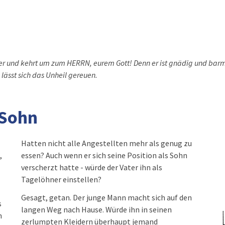
ider und kehrt um zum HERRN, eurem Gott! Denn er ist gnädig und bar
ässt sich das Unheil gereuen.
 Sohn
,
n
Tagelöhner einstellen?
Gesagt, getan. Der junge Mann macht sich auf den
s
langen Weg nach Hause. Würde ihn in seinen
h
zerlumpten Kleidern überhaupt jemand