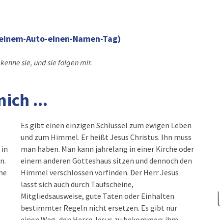
deinem-Auto-einen-Namen-Tag)
enne sie, und sie folgen mir.
ich ...
Es gibt einen einzigen Schlüssel zum ewigen Leben
und zum Himmel. Er heißt Jesus Christus. Ihn muss
 in
man haben. Man kann jahrelang in einer Kirche oder
n.
einem anderen Gotteshaus sitzen und dennoch den
ine
Himmel verschlossen vorfinden. Der Herr Jesus
lässt sich auch durch Taufscheine,
Mitgliedsausweise, gute Taten oder Einhalten
bestimmter Regeln nicht ersetzen. Es gibt nur
einen Weg, den Herrn Jesus zu bekommen: ihm