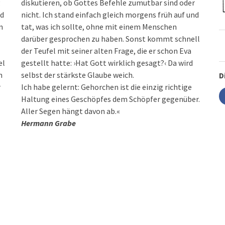
g
diskutieren, ob Gottes Befehle zumutbar sind oder
nd
nicht. Ich stand einfach gleich morgens früh auf und
n
tat, was ich sollte, ohne mit einem Menschen
darüber gesprochen zu haben. Sonst kommt schnell
der Teufel mit seiner alten Frage, die er schon Eva
el
gestellt hatte: ›Hat Gott wirklich gesagt?‹ Da wird
n
selbst der stärkste Glaube weich.
D
r
Ich habe gelernt: Gehorchen ist die einzig richtige
Haltung eines Geschöpfes dem Schöpfer gegenüber.
Aller Segen hängt davon ab.«
Hermann Grabe