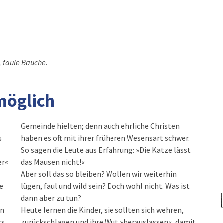
, faule Bäuche.
nmöglich
Gemeinde hielten; denn auch ehrliche Christen
s
haben es oft mit ihrer früheren Wesensart schwer.
So sagen die Leute aus Erfahrung: »Die Katze lässt
er«
das Mausen nicht!«
Aber soll das so bleiben? Wollen wir weiterhin
ie
lügen, faul und wild sein? Doch wohl nicht. Was ist
dann aber zu tun?
en
Heute lernen die Kinder, sie sollten sich wehren,
ss
zurückschlagen und ihre Wut »herauslassen«, damit