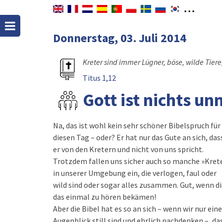
Donnerstag, 03. Juli 2014
Kreter sind immer Lügner, böse, wilde Tiere
Titus 1,12
Gott ist nichts u
Na, das ist wohl kein sehr schöner Bibelspruch für
diesen Tag – oder? Er hat nur das Gute an sich, das
er von den Kretern und nicht von uns spricht.
Trotzdem fallen uns sicher auch so manche »Kret
in unserer Umgebung ein, die verlogen, faul oder
wild sind oder sogar alles zusammen. Gut, wenn d
das einmal zu hören bekämen!
Aber die Bibel hat es so an sich – wenn wir nur ein
Augenblick still sind und ehrlich nachdenken –, da