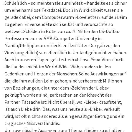
Schließlich – so meinten sie zumindest – handelte es sich nur
um eine harmlose Textdatei. Doch in Wirklichkeit waren sie
gerade dabei, dem Computerwurm »Loveletter« auf den Leim
zu gehen. Er versendete sich selbst und verursachte so
weltweit Schäden in Höhe von ca. 10 Milliarden US-Dollar.
Professoren an der AMA-Computer-University in
Manila/Philippinen entdeckten den Täter. Der gab zu, den
Virus (angeblich) versehentlich in Umlauf gebracht zu haben.
Auch in unseren Tagen geistert ein »I-Love-You«-Virus durch
die Lande – nicht im World-Wide-Web, sondern in den
Gedanken und Herzen der Menschen. Seine Auswirkungen auf
die, die ihm auf den Leim gehen, sind verheerend: Millionen
von Beziehungen, die unter dem »Zeichen der Liebe«
geknüpft worden sind, zerbrechen an der Ichsucht der
Partner. Tatsache ist: Nicht überall, wo »Liebe« draufsteht,
ist auch Liebe drin. Das, was uns heute als »Liebe« verkauft
wird, ist oft nichts anderes als ein gewaltiger Betrug und ein
tragisches Missverständnis.
Um zuverlässige Aussagen zum Thema »Liebe« zu erhalten,