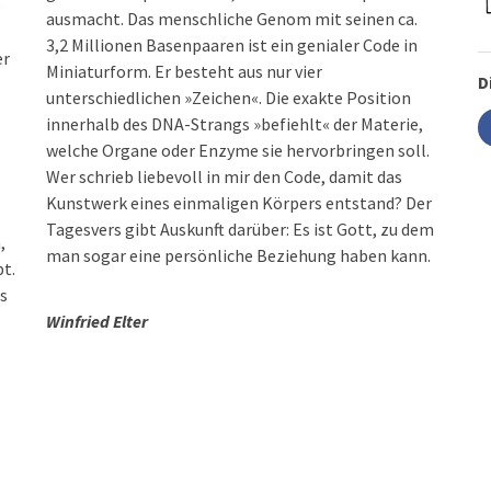
e
ausmacht. Das menschliche Genom mit seinen ca.
3,2 Millionen Basenpaaren ist ein genialer Code in
er
Miniaturform. Er besteht aus nur vier
D
unterschiedlichen »Zeichen«. Die exakte Position
innerhalb des DNA-Strangs »befiehlt« der Materie,
welche Organe oder Enzyme sie hervorbringen soll.
Wer schrieb liebevoll in mir den Code, damit das
Kunstwerk eines einmaligen Körpers entstand? Der
Tagesvers gibt Auskunft darüber: Es ist Gott, zu dem
,
man sogar eine persönliche Beziehung haben kann.
t.
ss
Winfried Elter