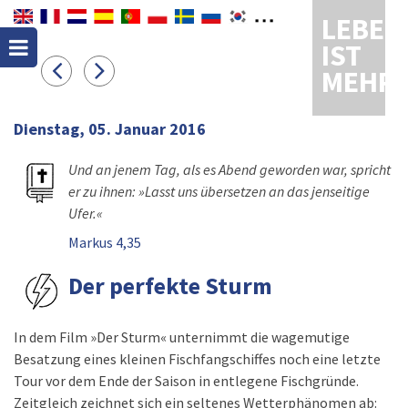
LEBEN
IST
MEHR
Dienstag, 05. Januar 2016
Und an jenem Tag, als es Abend geworden war, spricht
er zu ihnen: »Lasst uns übersetzen an das jenseitige
Ufer.«
Markus 4,35
Der perfekte Sturm
In dem Film »Der Sturm« unternimmt die wagemutige
Besatzung eines kleinen Fischfangschiffes noch eine letzte
Tour vor dem Ende der Saison in entlegene Fischgründe.
Zeitgleich zeichnet sich ein seltenes Wetterphänomen ab: