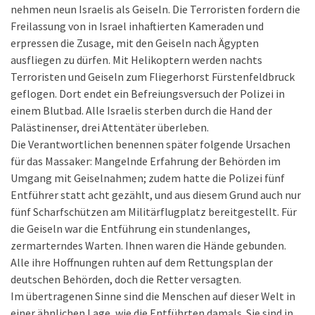
nehmen neun Israelis als Geiseln. Die Terroristen fordern die
Freilassung von in Israel inhaftierten Kameraden und
erpressen die Zusage, mit den Geiseln nach Ägypten
ausfliegen zu dürfen. Mit Helikoptern werden nachts
Terroristen und Geiseln zum Fliegerhorst Fürstenfeldbruck
geflogen. Dort endet ein Befreiungsversuch der Polizei in
einem Blutbad. Alle Israelis sterben durch die Hand der
Palästinenser, drei Attentäter überleben.
Die Verantwortlichen benennen später folgende Ursachen
für das Massaker: Mangelnde Erfahrung der Behörden im
Umgang mit Geiselnahmen; zudem hatte die Polizei fünf
Entführer statt acht gezählt, und aus diesem Grund auch nur
fünf Scharfschützen am Militärflugplatz bereitgestellt. Für
die Geiseln war die Entführung ein stundenlanges,
zermarterndes Warten. Ihnen waren die Hände gebunden.
Alle ihre Hoffnungen ruhten auf dem Rettungsplan der
deutschen Behörden, doch die Retter versagten.
Im übertragenen Sinne sind die Menschen auf dieser Welt in
einer ähnlichen Lage, wie die Entführten damals. Sie sind in