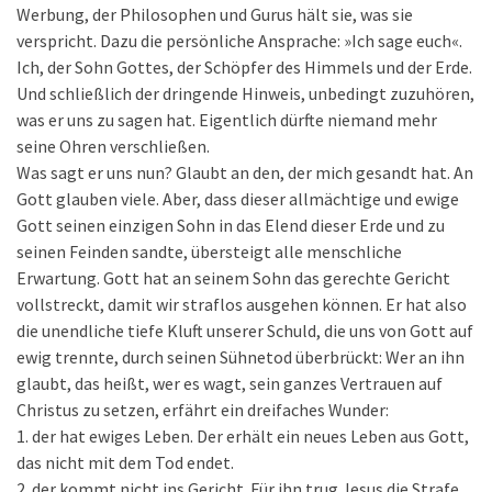
Werbung, der Philosophen und Gurus hält sie, was sie
verspricht. Dazu die persönliche Ansprache: »Ich sage euch«.
Ich, der Sohn Gottes, der Schöpfer des Himmels und der Erde.
Und schließlich der dringende Hinweis, unbedingt zuzuhören,
was er uns zu sagen hat. Eigentlich dürfte niemand mehr
seine Ohren verschließen.
Was sagt er uns nun? Glaubt an den, der mich gesandt hat. An
Gott glauben viele. Aber, dass dieser allmächtige und ewige
Gott seinen einzigen Sohn in das Elend dieser Erde und zu
seinen Feinden sandte, übersteigt alle menschliche
Erwartung. Gott hat an seinem Sohn das gerechte Gericht
vollstreckt, damit wir straflos ausgehen können. Er hat also
die unendliche tiefe Kluft unserer Schuld, die uns von Gott auf
ewig trennte, durch seinen Sühnetod überbrückt: Wer an ihn
glaubt, das heißt, wer es wagt, sein ganzes Vertrauen auf
Christus zu setzen, erfährt ein dreifaches Wunder:
1. der hat ewiges Leben. Der erhält ein neues Leben aus Gott,
das nicht mit dem Tod endet.
2. der kommt nicht ins Gericht. Für ihn trug Jesus die Strafe.