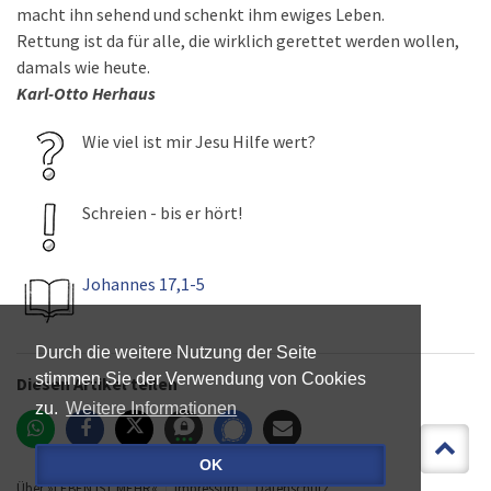
macht ihn sehend und schenkt ihm ewiges Leben.
Rettung ist da für alle, die wirklich gerettet werden wollen,
damals wie heute.
Karl-Otto Herhaus
Wie viel ist mir Jesu Hilfe wert?
Schreien - bis er hört!
Johannes 17,1-5
Durch die weitere Nutzung der Seite
stimmen Sie der Verwendung von Cookies
Diesen Artikel teilen
zu.
Weitere Informationen
OK
Über »LEBEN IST MEHR«
Impressum
Datenschutz