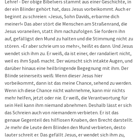
Lehre! - Der obige Bibelvers stammt aus einer Geschichte, in
der ein Blinder gehört hat, dass Jesus vorbeikommt. Auch er
beginnt zu schreien: »Jesus, Sohn Davids, erbarme dich
meiner!« Das aber stört die Menschen am Straßenrand, die
Jesus voraneilen, statt ihm nachzufolgen. Sie fordern ihn
auf, gefälligst den Mund zu halten und die Stimmung nicht zu
stören. »Er aber schrie um so mehr«, heißt es dann. Und Jesus
wendet sich ihm zu. Er weiß, da ist einer, der randaliert nicht,
weil es ihm Spaß macht. Der wünscht sich intakte Augen, und
darüber hinaus eine heilbringende Begegnung mit ihm. Der
Blinde seinerseits weiß: Wenn dieser Jesus hier
vorbeikommt, dann ist das meine Chance, sehend zu werden.
Wenn ich diese Chance nicht wahrnehme, kann mir nichts
mehr helfen, jetzt oder nie. Er weiß, die Verantwortung für
sein Heil kann ihm niemand abnehmen. Deshalb lässt er sich
das Schreien auch von niemandem verbieten. Er ist das
genaue Gegenteil des hilflosen Knaben, den Brecht darstellt.
Je mehr die Leute dem Blinden den Mund verbieten, desto
lauter schreit er. Das gefällt Jesus, er wendet sich ihm zu,