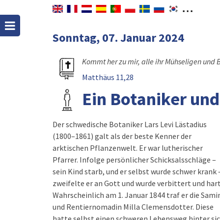
Sonntag, 07. Januar 2024
Kommt her zu mir, alle ihr Mühseligen und
Matthäus 11,28
Ein Botaniker un
Der schwedische Botaniker Lars Levi Lästadius
ich nichts anfangen!«, entgegnete Lars unwillig.
(1800–1861) galt als der beste Kenner der
»Wie kannst du diesen Frieden spüren?« Milla
arktischen Pflanzenwelt. Er war lutherischer
antwortete ohne Zögern: »Ich kann zu allem, was
Pfarrer. Infolge persönlicher Schicksalsschläge –
Gott schickt, Ja sagen.« Der Verbitterte verstand,
sein Kind starb, und er selbst wurde schwer krank 
dass Gott in allen schweren Situationen unsere
zweifelte er an Gott und wurde verbittert und hart
Lebens ein gutes Ziel hat, nämlich ihn zu suchen un
Wahrscheinlich am 1. Januar 1844 traf er die Sami
und Rentiernomadin Milla Clemensdotter. Diese
hatte selbst einen schweren Lebensweg hinter sic