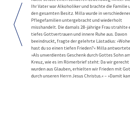
Ihr Vater war Alkoholiker und brachte die Familie
den gesamten Besitz. Milla wurde in verschiedene
Pflegefamilien untergebracht und wiederholt
misshandelt. Die damals 28-jährige Frau strahlte 
tiefes Gottvertrauen und innere Ruhe aus. Davon
beeindruckt, fragte der gelehrte Lästadius: »Wohe
hast du so einen tiefen Frieden?« Milla antwortete
»Als unverdientes Geschenk durch Gottes Sohn a
Kreuz, wie es im Römerbrief steht: Da wir gerecht
wurden aus Glauben, erhielten wir Frieden mit Go
durch unseren Herrn Jesus Christus.« – »Damit ka