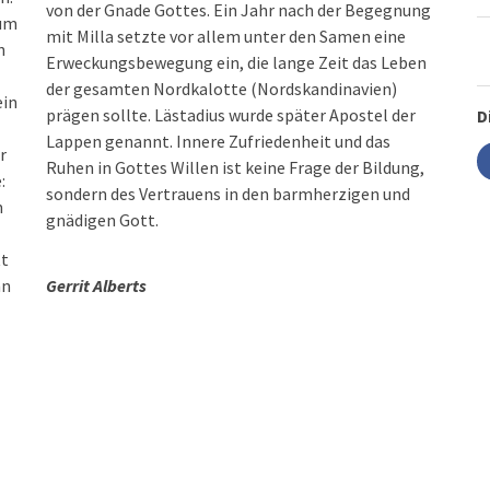
von der Gnade Gottes. Ein Jahr nach der Begegnung
 um
mit Milla setzte vor allem unter den Samen eine
n
Erweckungsbewegung ein, die lange Zeit das Leben
der gesamten Nordkalotte (Nordskandinavien)
ein
prägen sollte. Lästadius wurde später Apostel der
D
Lappen genannt. Innere Zufriedenheit und das
r
Ruhen in Gottes Willen ist keine Frage der Bildung,
:
sondern des Vertrauens in den barmherzigen und
m
gnädigen Gott.
tt
nn
Gerrit Alberts