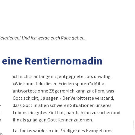
 Beladenen! Und ich werde euch Ruhe geben.
d eine Rentiernomadin
–
s
.
d
n
ihn als gnädigen Gott kennenzulernen.
Lästadius wurde so ein Prediger des Evangeliums
h.