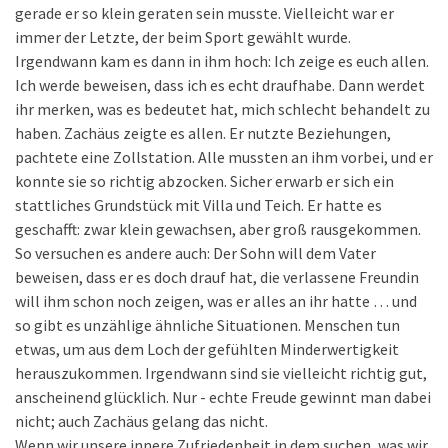
gerade er so klein geraten sein musste. Vielleicht war er
immer der Letzte, der beim Sport gewählt wurde.
Irgendwann kam es dann in ihm hoch: Ich zeige es euch allen.
Ich werde beweisen, dass ich es echt draufhabe. Dann werdet
ihr merken, was es bedeutet hat, mich schlecht behandelt zu
haben. Zachäus zeigte es allen. Er nutzte Beziehungen,
pachtete eine Zollstation. Alle mussten an ihm vorbei, und er
konnte sie so richtig abzocken. Sicher erwarb er sich ein
stattliches Grundstück mit Villa und Teich. Er hatte es
geschafft: zwar klein gewachsen, aber groß rausgekommen.
So versuchen es andere auch: Der Sohn will dem Vater
beweisen, dass er es doch drauf hat, die verlassene Freundin
will ihm schon noch zeigen, was er alles an ihr hatte … und
so gibt es unzählige ähnliche Situationen. Menschen tun
etwas, um aus dem Loch der gefühlten Minderwertigkeit
herauszukommen. Irgendwann sind sie vielleicht richtig gut,
anscheinend glücklich. Nur - echte Freude gewinnt man dabei
nicht; auch Zachäus gelang das nicht.
Wenn wir unsere innere Zufriedenheit in dem suchen, was wir