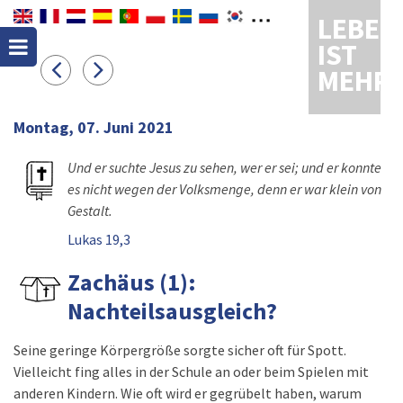
LEBEN
IST
MEHR
Montag, 07. Juni 2021
Und er suchte Jesus zu sehen, wer er sei; und er konnte
es nicht wegen der Volksmenge, denn er war klein von
Gestalt.
Lukas 19,3
Zachäus (1):
Nachteilsausgleich?
Seine geringe Körpergröße sorgte sicher oft für Spott.
Vielleicht fing alles in der Schule an oder beim Spielen mit
anderen Kindern. Wie oft wird er gegrübelt haben, warum