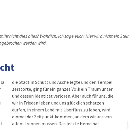
 ihr nicht dies alles? Wahrlich, ich sage euch: Hier wird nicht ein Stei
abgebrochen werden wird.
icht
lla
die Stadt in Schutt und Asche legte und den Tempel
r
zerstörte, ging für ein ganzes Volk ein Traum unter
und dessen Identität verloren. Aber auch für uns, die
e
wir in Frieden leben und uns glücklich schätzen
dürfen, in einem Land mit Überfluss zu leben, wird
einmal der Zeitpunkt kommen, an dem wir uns von
zt
allem trennen müssen. Das letzte Hemd hat