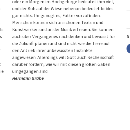
oder ein Morgen im Hochgebirge bedeutet ihm viel,
t
und der Kuh auf der Wiese nebenan bedeutet beides
gar nichts. Ihr genügt es, Futter vorzufinden.
.
Menschen können sich an schönen Texten und
ls
Kunstwerken und an der Musik erfreuen. Sie können
as
auch über Vergangenes nachdenken und bewusst für
D
die Zukunft planen und sind nicht wie die Tiere auf
r
den Antrieb ihrer unbewussten Instinkte
angewiesen. Allerdings will Gott auch Rechenschaft
t
darüber fordern, wie wir mit diesen großen Gaben
ie
umgegangen sind.
Hermann Grabe