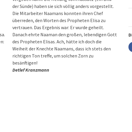
der Sünde) haben sie sich völlig anders vorgestellt.
Die Mitarbeiter Naamans konnten ihren Chef
überreden, den Worten des Propheten Elisa zu
vertrauen. Das Ergebnis war: Er wurde geheilt.
sa.
Danach ehrte Naaman den großen, lebendigen Gott
D
en:
des Propheten Elisas. Ach, hätte ich doch die
Weiheit der Knechte Naamans, dass ich stets den
richtigen Ton treffe, um solchen Zorn zu
besänftigen!
t
Detlef Kranzmann