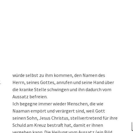
würde selbst zu ihm kommen, den Namen des
.
Herrn, seines Gottes, anrufen und seine Hand über
die kranke Stelle schwingen und ihn dadurch vom
Aussatz befreien.
Ich begegne immer wieder Menschen, die wie
Naaman empört und verärgert sind, weil Gott
seinen Sohn, Jesus Christus, stellvertretend für ihre
Schuld am Kreuz bestraft hat, damit er ihnen
vergeben kann. Die Heilung vom Aussatz (ein Bild