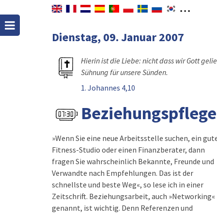
Dienstag, 09. Januar 2007
Hierin ist die Liebe: nicht dass wir Gott ge
Sühnung für unsere Sünden.
1. Johannes 4,10
Beziehungspflege
»Wenn Sie eine neue Arbeitsstelle suchen, ein gut
unabhängig davon, ob ein Vorteil für S
Fitness-Studio oder einen Finanzberater, dann
fragen Sie wahrscheinlich Bekannte, Freunde und
Verwandte nach Empfehlungen. Das ist der
schnellste und beste Weg«, so lese ich in einer
Zeitschrift. Beziehungsarbeit, auch »Networking«
genannt, ist wichtig. Denn Referenzen und