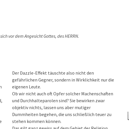
 sich vor dem Angesicht Gottes, des HERRN.
Der Dazzle-Effekt täuschte also nicht den
gefährlichen Gegner, sondern in Wirklichkeit nur die
n
eigenen Leute.
Ob wir nicht auch oft Opfer solcher Machenschaften
d,
und Durchhalteparolen sind? Sie bewirken zwar
objektiv nichts, lassen uns aber mutiger
Dummheiten begehen, die uns schließlich teuer zu
e
stehen kommen können.
Das gilt ganz gewiss auf dem Gebiet der Religion.