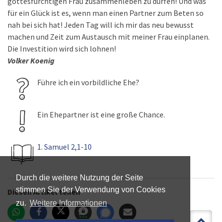
gottesfürchtigen Frau zusammenleben zu dürfen! Und was
für ein Glück ist es, wenn man einen Partner zum Beten so
nah bei sich hat! Jeden Tag will ich mir das neu bewusst
machen und Zeit zum Austausch mit meiner Frau einplanen.
Die Investition wird sich lohnen!
Volker Koenig
Führe ich ein vorbildliche Ehe?
Ein Ehepartner ist eine große Chance.
1. Samuel 2,1-10
Durch die weitere Nutzung der Seite
stimmen Sie der Verwendung von Cookies
Diesen Artikel teilen
zu.
Weitere Informationen