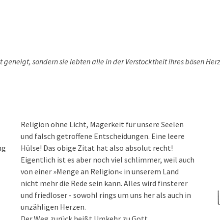
t geneigt, sondern sie lebten alle in der Verstocktheit ihres bösen Her
Religion ohne Licht, Magerkeit für unsere Seelen
und falsch getroffene Entscheidungen. Eine leere
ng
Hülse! Das obige Zitat hat also absolut recht!
Eigentlich ist es aber noch viel schlimmer, weil auch
von einer »Menge an Religion« in unserem Land
nicht mehr die Rede sein kann. Alles wird finsterer
und friedloser - sowohl rings um uns her als auch in
unzähligen Herzen.
Der Weg zurück heißt Umkehr zu Gott,