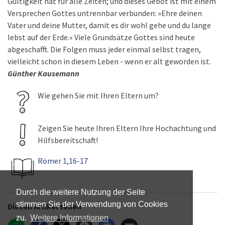
Gültigkeit hat für alle Zeiten; und dieses Gebot ist mit einem
Versprechen Gottes untrennbar verbunden: »Ehre deinen
Vater und deine Mutter, damit es dir wohl gehe und du lange
lebst auf der Erde.« Viele Grundsätze Gottes sind heute
abgeschafft. Die Folgen muss jeder einmal selbst tragen,
vielleicht schon in diesem Leben - wenn er alt geworden ist.
Günther Kausemann
Wie gehen Sie mit Ihren Eltern um?
Zeigen Sie heute Ihren Eltern Ihre Hochachtung und
Hilfsbereitschaft!
Römer 1,16-17
Durch die weitere Nutzung der Seite
stimmen Sie der Verwendung von Cookies
Diesen Artikel teilen
zu.
Weitere Informationen