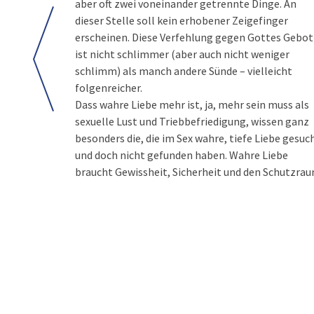
aber oft zwei voneinander getrennte Dinge. An
dieser Stelle soll kein erhobener Zeigefinger
erscheinen. Diese Verfehlung gegen Gottes Gebot
ist nicht schlimmer (aber auch nicht weniger
schlimm) als manch andere Sünde – vielleicht
folgenreicher.
Dass wahre Liebe mehr ist, ja, mehr sein muss als
weiterhin in die Augen schauen, auch wenn die
sexuelle Lust und Triebbefriedigung, wissen ganz
Verliebtheit wider Erwarten doch nicht in die Ehe
besonders die, die im Sex wahre, tiefe Liebe gesuc
führen sollte. Wahre Liebe kann warten, echte Lie
und doch nicht gefunden haben. Wahre Liebe
braucht Gewissheit, Sicherheit und den Schutzra