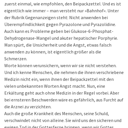
zuerst einmal, wie empfohlen, den Beipackzettel. Und es ist
eigentlich wie immer – man versteht nur »Bahnhof«. Unter
der Rubrik Gegenanzeigen steht: Nicht anwenden bei
Überempfindlichkeit gegen Pyrazolone und Pyrazolidine.
Auch kann es Probleme geben bei Glukose-6-Phosphat-
Dehydrogenase-Mangel und akuter hepatischer Porphyrie.
Man spürt, die Unsicherheit und die Angst, etwas falsch
anwenden zu können, ist eigentlich größer als die
Schmerzen.
Worte können verunsichern, wenn wir sie nicht verstehen.
Und ich kenne Menschen, die nehmen die ihnen verschriebene
Medizin nicht ein, wenn ihnen der Beipackzettel mit den
vielen unbekannten Worten Angst macht. Nun, eine
Erkältung geht auch ohne Medizin in der Regel vorbei. Aber
bei ernsteren Beschwerden wäre es gefährlich, aus Furcht auf
die Arznei zu verzichten.
Auch die große Krankheit des Menschen, seine Schuld,
verschwindet nicht von alleine. Sie wird uns den sicheren und
ewigen Tod in der Gottesferne bringen, wenn wir Gottes