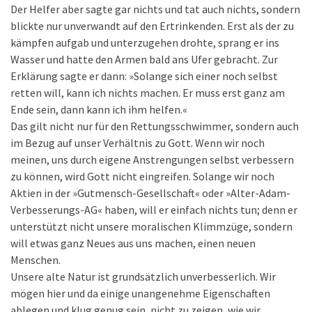
Der Helfer aber sagte gar nichts und tat auch nichts, sondern
blickte nur unverwandt auf den Ertrinkenden. Erst als der zu
kämpfen aufgab und unterzugehen drohte, sprang er ins
Wasser und hatte den Armen bald ans Ufer gebracht. Zur
Erklärung sagte er dann: »Solange sich einer noch selbst
retten will, kann ich nichts machen. Er muss erst ganz am
Ende sein, dann kann ich ihm helfen.«
Das gilt nicht nur für den Rettungsschwimmer, sondern auch
im Bezug auf unser Verhältnis zu Gott. Wenn wir noch
meinen, uns durch eigene Anstrengungen selbst verbessern
zu können, wird Gott nicht eingreifen. Solange wir noch
Aktien in der »Gutmensch-Gesellschaft« oder »Alter-Adam-
Verbesserungs-AG« haben, will er einfach nichts tun; denn er
unterstützt nicht unsere moralischen Klimmzüge, sondern
will etwas ganz Neues aus uns machen, einen neuen
Menschen.
Unsere alte Natur ist grundsätzlich unverbesserlich. Wir
mögen hier und da einige unangenehme Eigenschaften
ablegen und klug genug sein, nicht zu zeigen, wie wir