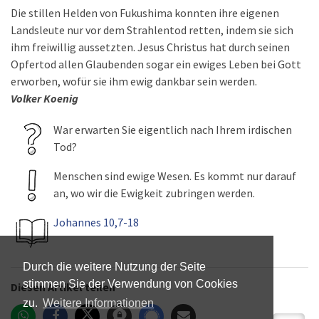
Die stillen Helden von Fukushima konnten ihre eigenen
Landsleute nur vor dem Strahlentod retten, indem sie sich
ihm freiwillig aussetzten. Jesus Christus hat durch seinen
Opfertod allen Glaubenden sogar ein ewiges Leben bei Gott
erworben, wofür sie ihm ewig dankbar sein werden.
Volker Koenig
War erwarten Sie eigentlich nach Ihrem irdischen
Tod?
Menschen sind ewige Wesen. Es kommt nur darauf
an, wo wir die Ewigkeit zubringen werden.
Johannes 10,7-18
Durch die weitere Nutzung der Seite
stimmen Sie der Verwendung von Cookies
Diesen Artikel teilen
zu.
Weitere Informationen