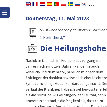
Donnerstag, 11. Mai 2023
So ist weder der da pflanzt etwas, noch de
1. Korinther 3,7
Die Heilungshoheit
Nachdem ich mich im Frühjahr des vergangenen
Jahres nach rund zwei Jahren Pandemie auch
»endlich« infiziert hatte, habe ich mir nach dem
Abklingen der dankbarerweise doch eher leichter
Symptome einige Gedanken darüber gemacht. De
Verlauf der Krankheit habe ich viel bewusster erle
als das sonst bei »Erkältungen« der Fall war, denn
immerhin bestand ja die Möglichkeit, dass es zu
einem schwereren Verlauf kam. Gott sei Dank, tra