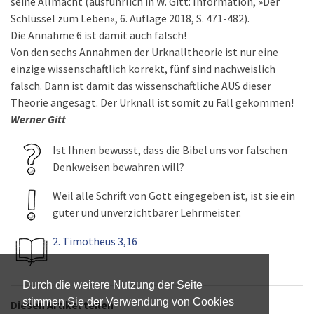
seine Allmacht (ausführlich in W. Gitt: Information, »Der
Schlüssel zum Leben«, 6. Auflage 2018, S. 471-482).
Die Annahme 6 ist damit auch falsch!
Von den sechs Annahmen der Urknalltheorie ist nur eine
einzige wissenschaftlich korrekt, fünf sind nachweislich
falsch. Dann ist damit das wissenschaftliche AUS dieser
Theorie angesagt. Der Urknall ist somit zu Fall gekommen!
Werner Gitt
Ist Ihnen bewusst, dass die Bibel uns vor falschen
Denkweisen bewahren will?
Weil alle Schrift von Gott eingegeben ist, ist sie ein
guter und unverzichtbarer Lehrmeister.
2. Timotheus 3,16
Durch die weitere Nutzung der Seite
stimmen Sie der Verwendung von Cookies
Diesen Artikel teilen