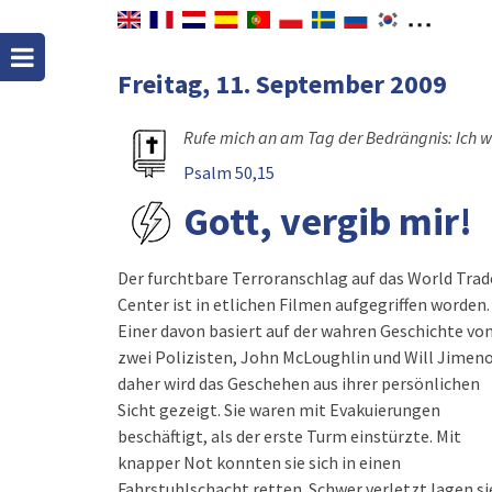
Freitag, 11. September 2009
Rufe mich an am Tag der Bedrängnis: Ich wil
Psalm 50,15
Gott, vergib mir!
Der furchtbare Terroranschlag auf das World Trad
das Atmen fiel schwer. In dieser hoffnungslose
Center ist in etlichen Filmen aufgegriffen worden.
Situation hatten sie den sicheren Tod vor Augen und
Einer davon basiert auf der wahren Geschichte vo
es brach aus dem Sergeanten McLoughlin der Schrei
zwei Polizisten, John McLoughlin und Will Jimeno
»Gott, vergib mir!« Wieder und wieder schrie er dies
daher wird das Geschehen aus ihrer persönlichen
Sicht gezeigt. Sie waren mit Evakuierungen
beschäftigt, als der erste Turm einstürzte. Mit
knapper Not konnten sie sich in einen
Fahrstuhlschacht retten. Schwer verletzt lagen si