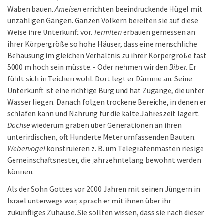
Waben bauen.
Ameisen
errichten beeindruckende Hügel mit
unzähligen Gängen. Ganzen Völkern bereiten sie auf diese
Weise ihre Unterkunft vor.
Termiten
erbauen gemessen an
ihrer Körpergröße so hohe Häuser, dass eine menschliche
Behausung im gleichen Verhältnis zu ihrer Körpergröße fast
5000 m hoch sein müsste. - Oder nehmen wir den
Biber
. Er
fühlt sich in Teichen wohl. Dort legt er Dämme an. Seine
Unterkunft ist eine richtige Burg und hat Zugänge, die unter
Wasser liegen. Danach folgen trockene Bereiche, in denen er
schlafen kann und Nahrung für die kalte Jahreszeit lagert.
Dachse
wiederum graben über Generationen an ihren
unterirdischen, oft Hunderte Meter umfassenden Bauten.
Webervögel
konstruieren z. B. um Telegrafenmasten riesige
Gemeinschaftsnester, die jahrzehntelang bewohnt werden
können.
Als der Sohn Gottes vor 2000 Jahren mit seinen Jüngern in
Israel unterwegs war, sprach er mit ihnen über ihr
zukünftiges Zuhause. Sie sollten wissen, dass sie nach dieser