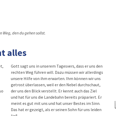
en Weg, den du gehen sollst.
t alles
t,
Gott sagt uns in unserem Tagesvers, dass er uns den
rechten Weg führen will. Dazu müssen wir allerdings
unsere Hilfe von ihm erwarten. Ihm können wir uns
getrost überlassen, weil er den Nebel durchschaut,
so
der uns den Blick verstellt. Er kennt auch das Ziel
und hat für uns die Landebahn bereits präpariert. Er
meint es gut mit uns und hat unser Bestes im Sinn.
Das hat er gezeigt, als er seinen Sohn für uns leiden
ließ.