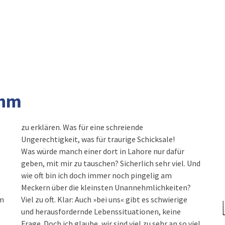
ehm
Ungerechtigkeit, was für traurige Schicksale!
Was würde manch einer dort in Lahore nur dafür
geben, mit mir zu tauschen? Sicherlich sehr viel. Und
wie oft bin ich doch immer noch pingelig am
Meckern über die kleinsten Unannehmlichkeiten?
um
Viel zu oft. Klar: Auch »bei uns« gibt es schwierige
und herausfordernde Lebenssituationen, keine
Frage. Doch ich glaube, wir sind viel zu sehr an so viel