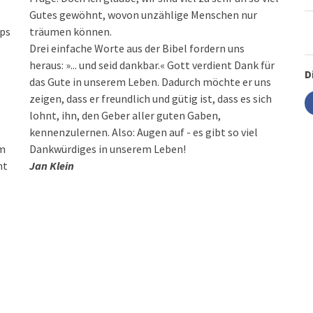
Gutes gewöhnt, wovon unzählige Menschen nur
pps
träumen können.
Drei einfache Worte aus der Bibel fordern uns
heraus: »... und seid dankbar.« Gott verdient Dank für
D
das Gute in unserem Leben. Dadurch möchte er uns
zeigen, dass er freundlich und gütig ist, dass es sich
lohnt, ihn, den Geber aller guten Gaben,
kennenzulernen. Also: Augen auf - es gibt so viel
em
Dankwürdiges in unserem Leben!
ht
Jan Klein