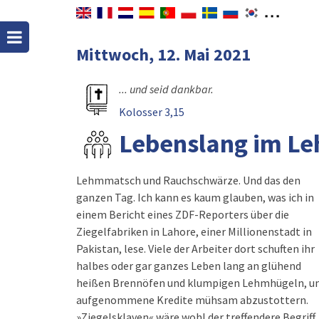
Mittwoch, 12. Mai 2021
... und seid dankbar.
Kolosser 3,15
Lebenslang im L
Lehmmatsch und Rauchschwärze. Und das den
zu erklären. Was für eine schreiende
ganzen Tag. Ich kann es kaum glauben, was ich in
einem Bericht eines ZDF-Reporters über die
Ziegelfabriken in Lahore, einer Millionenstadt in
Pakistan, lese. Viele der Arbeiter dort schuften ihr
halbes oder gar ganzes Leben lang an glühend
heißen Brennöfen und klumpigen Lehmhügeln, 
aufgenommene Kredite mühsam abzustottern.
»Ziegelsklaven« wäre wohl der treffendere Begriff