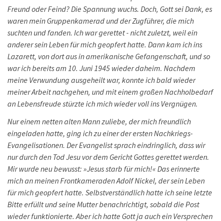
Freund oder Feind? Die Spannung wuchs. Doch, Gott sei Dank, es
waren mein Gruppenkamerad und der Zugführer, die mich
suchten und fanden. Ich war gerettet - nicht zuletzt, weil ein
anderer sein Leben für mich geopfert hatte. Dann kam ich ins
Lazarett, von dort aus in amerikanische Gefangenschaft, und so
war ich bereits am 10. Juni 1945 wieder daheim. Nachdem
meine Verwundung ausgeheilt war, konnte ich bald wieder
meiner Arbeit nachgehen, und mit einem großen Nachholbedarf
an Lebensfreude stürzte ich mich wieder voll ins Vergnügen.
Nur einem netten alten Mann zuliebe, der mich freundlich
eingeladen hatte, ging ich zu einer der ersten Nachkriegs-
Evangelisationen. Der Evangelist sprach eindringlich, dass wir
nur durch den Tod Jesu vor dem Gericht Gottes gerettet werden.
Mir wurde neu bewusst: »Jesus starb für mich!« Das erinnerte
mich an meinen Frontkameraden Adolf Nickel, der sein Leben
für mich geopfert hatte. Selbstverständlich hatte ich seine letzte
Bitte erfüllt und seine Mutter benachrichtigt, sobald die Post
wieder funktionierte. Aber ich hatte Gott ja auch ein Versprechen