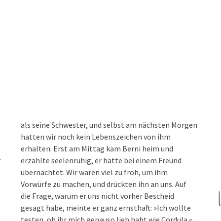
als seine Schwester, und selbst am nächsten Morgen
hatten wir noch kein Lebenszeichen von ihm
erhalten. Erst am Mittag kam Berni heim und
t
erzählte seelenruhig, er hätte bei einem Freund
übernachtet. Wir waren viel zu froh, um ihm
Vorwürfe zu machen, und drückten ihn an uns. Auf
die Frage, warum er uns nicht vorher Bescheid
gesagt habe, meinte er ganz ernsthaft: »Ich wollte
testen, ob ihr mich genauso lieb habt wie Cordula.«