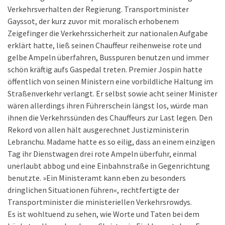
Verkehrsverhalten der Regierung. Transportminister
Gayssot, der kurz zuvor mit moralisch erhobenem
Zeigefinger die Verkehrssicherheit zur nationalen Aufgabe
erklärt hatte, ließ seinen Chauffeur reihenweise rote und
gelbe Ampeln überfahren, Busspuren benutzen und immer
schön kräftig aufs Gaspedal treten. Premier Jospin hatte
öffentlich von seinen Ministern eine vorbildliche Haltung im
Straßenverkehr verlangt. Er selbst sowie acht seiner Minister
wären allerdings ihren Führerschein längst los, würde man
ihnen die Verkehrssünden des Chauffeurs zur Last legen. Den
Rekord von allen hält ausgerechnet Justizministerin
Lebranchu. Madame hatte es so eilig, dass an einem einzigen
Tag ihr Dienstwagen drei rote Ampeln überfuhr, einmal
unerlaubt abbog und eine Einbahnstraße in Gegenrichtung
benutzte. »Ein Ministeramt kann eben zu besonders
dringlichen Situationen führen«, rechtfertigte der
Transportminister die ministeriellen Verkehrsrowdys.
Es ist wohltuend zu sehen, wie Worte und Taten bei dem