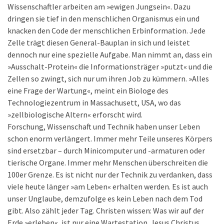
Wissenschaftler arbeiten am »ewigen Jungsein«. Dazu
dringen sie tief in den menschlichen Organismus ein und
knacken den Code der menschlichen Erbinformation. Jede
Zelle trägt diesen General-Bauplan in sich und leistet
dennoch nur eine spezielle Aufgabe. Man nimmt an, dass ein
»Ausschalt-Protein« die Informationsträger »putzt« und die
Zellen so zwingt, sich nur um ihren Job zu kümmern. »Alles
eine Frage der Wartung«, meint ein Biologe des
Technologiezentrum in Massachusett, USA, wo das
»zellbiologische Altern« erforscht wird.
Forschung, Wissenschaft und Technik haben unser Leben
schon enorm verlängert. Immer mehr Teile unseres Körpers
sind ersetzbar – durch Minicomputer und -armaturen oder
tierische Organe. Immer mehr Menschen überschreiten die
100er Grenze. Es ist nicht nur der Technik zu verdanken, dass
viele heute länger »am Leben« erhalten werden. Es ist auch
unser Unglaube, demzufolge es kein Leben nach dem Tod
gibt. Also zählt jeder Tag. Christen wissen: Was wir auf der
Erde »erleben«, ist nur eine Wartestation. Jesus Christus