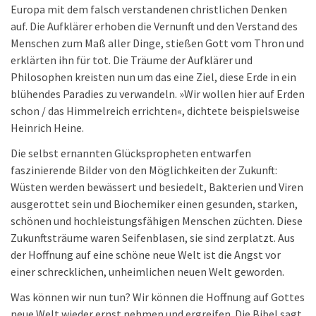
Europa mit dem falsch verstandenen christlichen Denken
auf. Die Aufklärer erhoben die Vernunft und den Verstand des
Menschen zum Maß aller Dinge, stießen Gott vom Thron und
erklärten ihn für tot. Die Träume der Aufklärer und
Philosophen kreisten nun um das eine Ziel, diese Erde in ein
blühendes Paradies zu verwandeln. »Wir wollen hier auf Erden
schon / das Himmelreich errichten«, dichtete beispielsweise
Heinrich Heine.
Die selbst ernannten Glückspropheten entwarfen
faszinierende Bilder von den Möglichkeiten der Zukunft:
Wüsten werden bewässert und besiedelt, Bakterien und Viren
ausgerottet sein und Biochemiker einen gesunden, starken,
schönen und hochleistungsfähigen Menschen züchten. Diese
Zukunftsträume waren Seifenblasen, sie sind zerplatzt. Aus
der Hoffnung auf eine schöne neue Welt ist die Angst vor
einer schrecklichen, unheimlichen neuen Welt geworden.
Was können wir nun tun? Wir können die Hoffnung auf Gottes
neue Welt wieder ernst nehmen und ergreifen. Die Bibel sagt