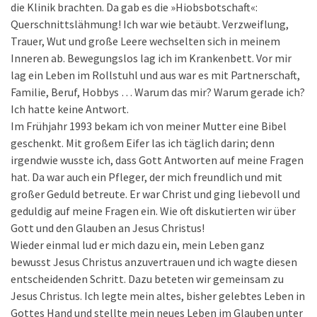
die Klinik brachten. Da gab es die »Hiobsbotschaft«:
Querschnittslähmung! Ich war wie betäubt. Verzweiflung,
Trauer, Wut und große Leere wechselten sich in meinem
Inneren ab. Bewegungslos lag ich im Krankenbett. Vor mir
lag ein Leben im Rollstuhl und aus war es mit Partnerschaft,
Familie, Beruf, Hobbys … Warum das mir? Warum gerade ich?
Ich hatte keine Antwort.
Im Frühjahr 1993 bekam ich von meiner Mutter eine Bibel
geschenkt. Mit großem Eifer las ich täglich darin; denn
irgendwie wusste ich, dass Gott Antworten auf meine Fragen
hat. Da war auch ein Pfleger, der mich freundlich und mit
großer Geduld betreute. Er war Christ und ging liebevoll und
geduldig auf meine Fragen ein. Wie oft diskutierten wir über
Gott und den Glauben an Jesus Christus!
Wieder einmal lud er mich dazu ein, mein Leben ganz
bewusst Jesus Christus anzuvertrauen und ich wagte diesen
entscheidenden Schritt. Dazu beteten wir gemeinsam zu
Jesus Christus. Ich legte mein altes, bisher gelebtes Leben in
Gottes Hand und stellte mein neues Leben im Glauben unter