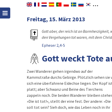
Freitag, 15. März 2013
Gott aber, der reich ist an Barmherzigkeit, 
den Vergehungen tot waren, mit dem Chris
Epheser 2,4-5
Gott weckt Tote a
Zwei Wanderer gehen irgendwo auf der
Kammstraße durchs Gebirge. Plötzlich sehen sie 
sich eine überfahrene Eidechse liegen. Der Kopf is
platt; aber Schwanz und Beine des Tierchens
zappeln noch. Die beiden Wanderer bleiben stehen
»Die ist tot!«, stellt der eine fest. Der andere: »Die
soll tot sein? Sieh doch, wie das Leben noch in ihr