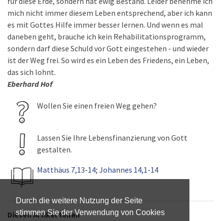
für diese Erde, sondern hat ewig Bestand. Leider benehme ich
mich nicht immer diesem Leben entsprechend, aber ich kann
es mit Gottes Hilfe immer besser lernen. Und wenn es mal
daneben geht, brauche ich kein Rehabilitationsprogramm,
sondern darf diese Schuld vor Gott eingestehen - und wieder
ist der Weg frei. So wird es ein Leben des Friedens, ein Leben,
das sich lohnt.
Eberhard Hof
Wollen Sie einen freien Weg gehen?
Lassen Sie Ihre Lebensfinanzierung von Gott
gestalten.
Matthäus 7,13-14
;
Johannes 14,1-14
Durch die weitere Nutzung der Seite
stimmen Sie der Verwendung von Cookies
Diesen Artikel teilen