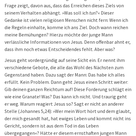
Frage zeigt, davon aus, dass das Erreichen dieses Ziels von
seinem Verhalten abhängt. »Was soll ich
tun
?« Dieser
Gedanke ist vielen religiösen Menschen nicht fern: Wenn ich
die Regeln einhalte, komme ich ans Ziel. Doch wann reichen
meine Bemühungen? Hierzu möchte der junge Mann
verlässliche Informationen von Jesus. Denn offenbar ahnt er,
dass ihm noch etwas Entscheidendes fehlt. Aber was?
Jesus geht vordergründig auf seine Sicht ein. Er nennt ihm
verschiedene Gebote, die alle das Wohl des Nächsten zum
Gegenstand haben. Dazu sagt der Mann: Das habe ich alles
erfüllt. Kein Problem. Dann geht Jesus einen Schritt weiter:
Gib deinen ganzen Reichtum auf! Diese Forderung schlägt ein
wie eine Granate! Was? Das kann ich nicht. Und traurig geht
er weg. Warum reagiert Jesus so? Sagt er nicht an anderer
Stelle (Johannes 5,24): »Wer mein Wort hört und dem glaubt,
der mich gesandt hat, hat ewiges Leben und kommt nicht ins
Gericht, sondern ist aus dem Tod in das Leben
übergegangen«? Hätte er diesem ernsthaften jungen Mann