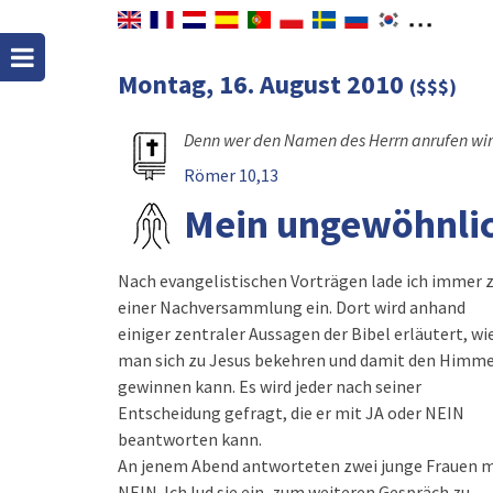
Montag, 16. August 2010
($$$)
Denn wer den Namen des Herrn anrufen wird
Römer 10,13
Mein ungewöhnlic
Nach evangelistischen Vorträgen lade ich immer 
einer Nachversammlung ein. Dort wird anhand
einiger zentraler Aussagen der Bibel erläutert, wi
man sich zu Jesus bekehren und damit den Himme
gewinnen kann. Es wird jeder nach seiner
Entscheidung gefragt, die er mit JA oder NEIN
beantworten kann.
An jenem Abend antworteten zwei junge Frauen m
NEIN. Ich lud sie ein, zum weiteren Gespräch zu