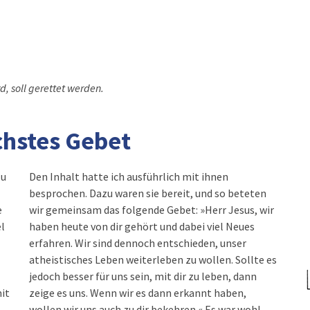
, soll gerettet werden.
hstes Gebet
zu
Den Inhalt hatte ich ausführlich mit ihnen
besprochen. Dazu waren sie bereit, und so beteten
e
wir gemeinsam das folgende Gebet: »Herr Jesus, wir
l
haben heute von dir gehört und dabei viel Neues
erfahren. Wir sind dennoch entschieden, unser
atheistisches Leben weiterleben zu wollen. Sollte es
jedoch besser für uns sein, mit dir zu leben, dann
it
zeige es uns. Wenn wir es dann erkannt haben,
wollen wir uns auch zu dir bekehren.« Es war wohl