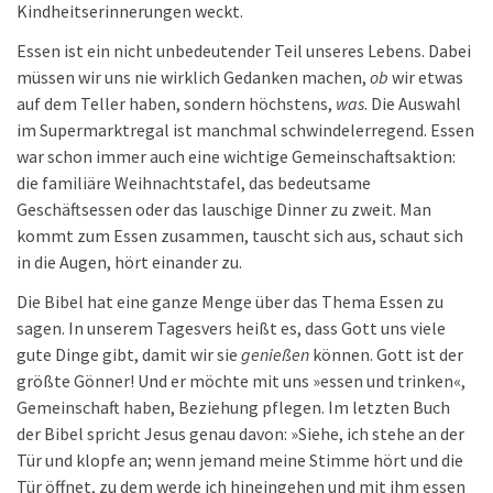
Kindheitserinnerungen weckt.
Essen ist ein nicht unbedeutender Teil unseres Lebens. Dabei
müssen wir uns nie wirklich Gedanken machen,
ob
wir etwas
auf dem Teller haben, sondern höchstens,
was
. Die Auswahl
im Supermarktregal ist manchmal schwindelerregend. Essen
war schon immer auch eine wichtige Gemeinschaftsaktion:
die familiäre Weihnachtstafel, das bedeutsame
Geschäftsessen oder das lauschige Dinner zu zweit. Man
kommt zum Essen zusammen, tauscht sich aus, schaut sich
in die Augen, hört einander zu.
Die Bibel hat eine ganze Menge über das Thema Essen zu
sagen. In unserem Tagesvers heißt es, dass Gott uns viele
gute Dinge gibt, damit wir sie
genießen
können. Gott ist der
größte Gönner! Und er möchte mit uns »essen und trinken«,
Gemeinschaft haben, Beziehung pflegen. Im letzten Buch
der Bibel spricht Jesus genau davon: »Siehe, ich stehe an der
Tür und klopfe an; wenn jemand meine Stimme hört und die
Tür öffnet, zu dem werde ich hineingehen und mit ihm essen