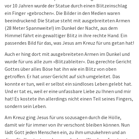
vor 10 Jahren wurde der Statue durch einen Blitzeinschlag
ein Finger »gebrochen«. Die Bilder in den Medien waren
beeindruckend: Die Statue steht mit ausgebreiteten Armen
(28 Meter Spannweite!) im Dunkel der Nacht, aus dem
Himmel fährt ein gewaltiger Blitz in ihre rechte Hand. Ein
passendes Bild für das, was Jesus am Kreuz für uns getan hat!
Auch er hing dort mit ausgebreiteten Armen im Dunkel und
wurde für uns alle zum »Blitzableiter«. Das gerechte Gericht
Gottes über alles Böse hat ihn wie ein Blitz von oben
getroffen. Er hat
unser
Gericht auf sich umgeleitet. Das
konnte er tun, weil er selbst ein sündloses Leben gelebt hat.
Und er tat es, weil er eine unfassbare Liebe zu Ihnen und mir
hat! Es kostete ihn allerdings nicht einen Teil seines Fingers,
sondern sein Leben.
Am Kreuz ging Jesus für uns sozusagen durch die Hölle,
damit wir für immer von ihr verschont bleiben können. Nun
lädt Gott jeden Menschen ein, zu ihm umzukehren und an