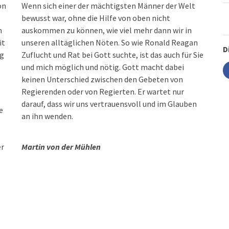
on
Wenn sich einer der mächtigsten Männer der Welt
bewusst war, ohne die Hilfe von oben nicht
m
auskommen zu können, wie viel mehr dann wir in
it
unseren alltäglichen Nöten. So wie Ronald Reagan
D
eg
Zuflucht und Rat bei Gott suchte, ist das auch für Sie
s
und mich möglich und nötig. Gott macht dabei
keinen Unterschied zwischen den Gebeten von
Regierenden oder von Regierten. Er wartet nur
darauf, dass wir uns vertrauensvoll und im Glauben
e
an ihn wenden.
er
Martin von der Mühlen